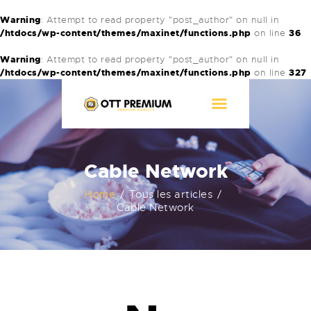
Warning
: Attempt to read property "post_author" on null in
/htdocs/wp-content/themes/maxinet/functions.php
on line
36
ACCUEIL
Warning
: Attempt to read property "post_author" on null in
/htdocs/wp-content/themes/maxinet/functions.php
on line
327
NOS ABONNEMENTS
ESSAIS
CONTACT
Cable Network
Home
Tous les articles
Cable Network