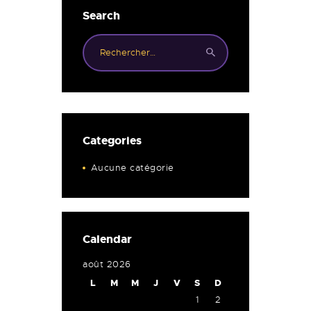
Search
Categories
Aucune catégorie
Calendar
août 2026
L
M
M
J
V
S
D
1
2