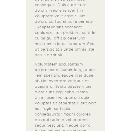
consequat. Duis aute irure
dolor in reprehenderit in
voluptate velit esse cillum
dolore eu fugiat nulla pariatur.
Excepteur sint occaecat
cupidatat non proident, sunt in
culpa qui officia deserunt
mollit anim id est laborum. Sed
ut perspiciatis unde omnis iste
natus error sit.
Voluptatem accusantium
doloremque laudantium, totam
rem aperiam, eaque ipsa quae
ab illo inventore veritatis et
quasi architecto beatae vitae
dicta sunt explicabo. Nemo
enim ipsam voluptatem quia
voluptas sit aspernatur aut odit
aut fugit, sed quia
consequuntur magni dolores
eos qui ratione voluptatem
sequi nesciunt. Neque porro
quisquam est, qui dolorem